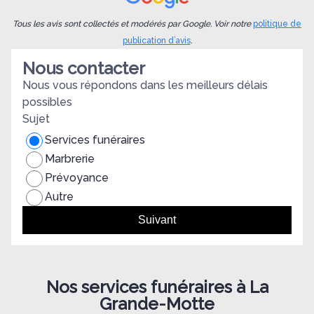
Toutes les démarches ont été réalisées en temps et
d
en heure, toujours accompagnées de leur
l
Tous les avis sont collectés et modérés par Google. Voir notre
politique de
bienveillance. Une entreprise humaine qui fait du
o
publication d’avis
.
bien, mais surtout qui fait la différence lorsqu'on
Nous contacter
traverse ce moment douloureux. J'espère qu'ils
J
resteront longtemps des excellents professionnels
Nous vous répondons dans les meilleurs délais
dans leur domaine. Encore MERCI!
possibles
Sujet
Services funéraires
Marbrerie
Prévoyance
Autre
Suivant
Nos services funéraires à La
Grande-Motte