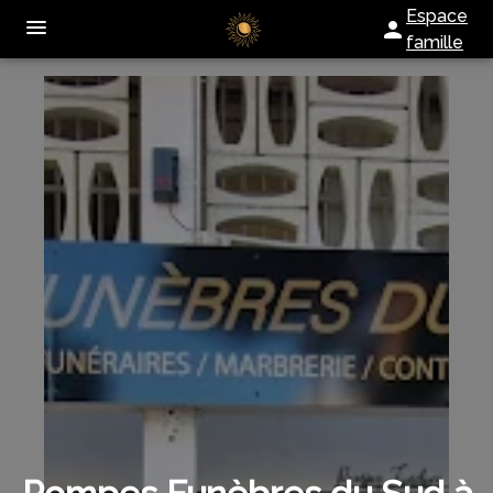
Espace
famille
NOTRE AGENCE
NOS SERVICES
SERVICES AUX FAMILLES
ORGANISER DES OBSÈQUES
NOTRE CHAMBRE FUNERAIRE
PRÉVOIR SES OBSÈQUES
ESPACES HOMMAGES
MONUMENTS FUNÉRAIRES