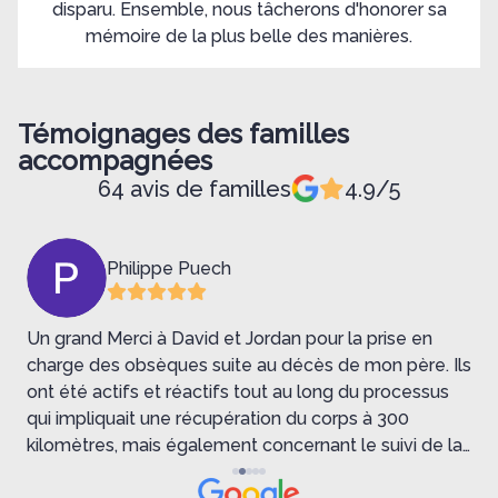
disparu. Ensemble, nous tâcherons d'honorer sa
mémoire de la plus belle des manières.
Témoignages des familles
accompagnées
64 avis de familles
4.9/5
Philippe Puech
Un grand Merci à David et Jordan pour la prise en
J
charge des obsèques suite au décès de mon père. Ils
c
ont été actifs et réactifs tout au long du processus
c
qui impliquait une récupération du corps à 300
s
kilomètres, mais également concernant le suivi de la
p
cérémonie religieuse, ainsi que le crématorium.
c