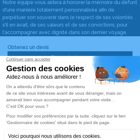
Notre équipe vous aidera à honorer la mémoire du défunt
d'une manière totalement personnalisée afin de
perpétuer son souvenir dans le respect de ses volontés
s'il en avait, de ses valeurs et de ses convictions, pour
l'accompagner avec dignité dans son dernier voyage.
Obtenez un devis
Devis obsèques
Devis prévoyance
Devis marbrerie
Notre agence
Pompes Funèbres du Sud
04 58 46 01 87
contact@pompesfunebresdusudlgm.fr
471 Avenue de Melgueil - 34280 - La Grande-Motte
4.9/5 - 64 avis