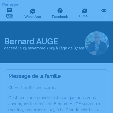
Partager
E-mail
SMS
WhatsApp
Facebook
Lien
Bernard AUGE
décédé le 25 novembre 2025 à l'âge de 87 ans
Message de la famille
Chère famille, chers amis,
C’est avec une grande tristesse que nous vous
annonçons le décès de Bernard AUGE survenu le
mardi 25 novembre 2025 à La Grande-Motte. La