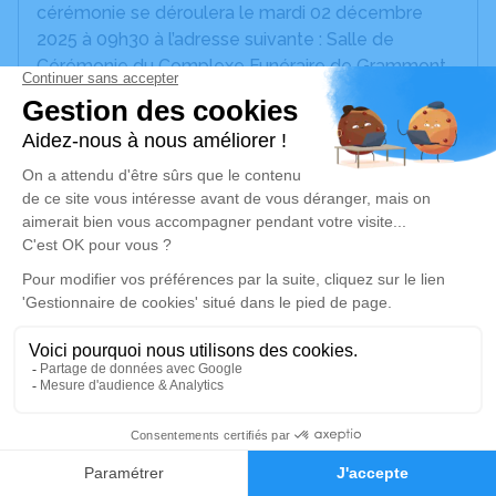
cérémonie se déroulera le mardi 02 décembre
2025 à 09h30 à l’adresse suivante : Salle de
Cérémonie du Complexe Funéraire de Grammont -
Avenue Albert Einstein - 34000 Montpellier.
Si vous le souhaitez, le lien ci dessous :"Je rends
hommage", est un espace, un lieu d'expression
dédié à honorer sa mémoire.
Danielle, Christophe, Marion, Thomas, Catherine .
Je rends hommage
Cérémonie religieuse
mardi 02 décembre 2025 à 09h30
13
Salle de Cérémonie du Complexe Funéraire de
Grammont de Montpellier
Faire-part
Hommages
Avenue Albert Einstein