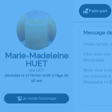
Faire-part
Message de 
Chère famille, 
Marie-Madeleine
C’est avec une
Montpellier.
HUET
Nous vous invit
née LIOT
décédée le 17 février 2026 à l'âge de
vos pensées à t
96 ans
Madeleine HUE
Je rends hommage