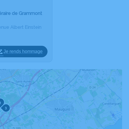
éraire de Grammont
ue Albert Einstein
Je rends hommage
1
3