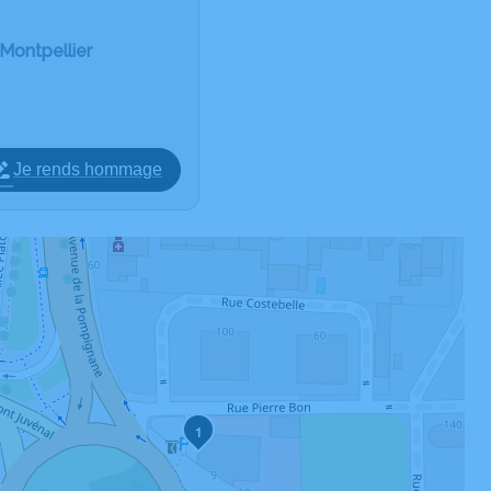
Montpellier
Je rends hommage
1