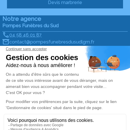
Devis marbrerie
Notre agence
Pompes Funèbres du Sud
04 58 46 01 87
contact@pompesfunebresdusudlgm.fr
471 Avenue de Melgueil - 34280 - La Grande-Motte
4.9/5 - 64 avis
Nos Services
Liens utiles
Organiser des obsèques
Avis de décès
Prévoir ses obsèques
Demande de rendez-vous
en agence
Monuments funéraires
Services aux familles
Nos réseaux sociaux
Mentions légales
Politique de traitement des données personnelles