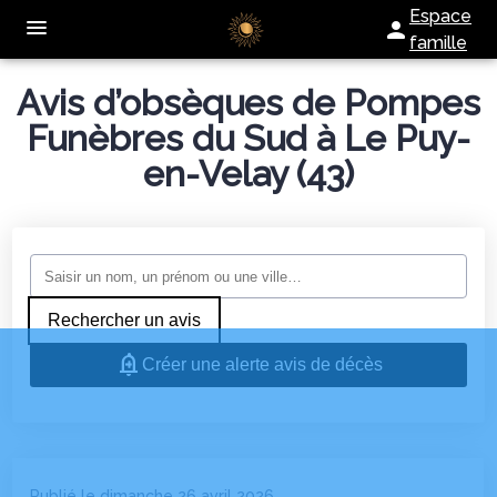
Espace
famille
Avis d’obsèques de Pompes
NOTRE AGENCE
Funèbres du Sud à Le Puy-
NOS SERVICES
en-Velay (43)
SERVICES AUX FAMILLES
ORGANISER DES OBSÈQUES
NOTRE CHAMBRE FUNERAIRE
PRÉVOIR SES OBSÈQUES
ESPACES HOMMAGES
MONUMENTS FUNÉRAIRES
Rechercher un avis
Créer une alerte avis de décès
Publié le dimanche 26 avril 2026