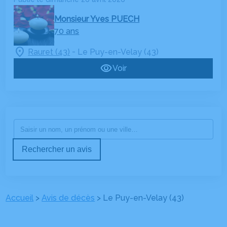
Monsieur Yves PUECH
70 ans
-
Rauret (43)
Le Puy-en-Velay (43)
Voir
Rechercher un avis
Accueil
>
Avis de décès
>
Le Puy-en-Velay (43)