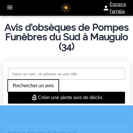
Espace
famille
Avis d’obsèques de Pompes
NOTRE AGENCE
Funèbres du Sud à Mauguio
NOS SERVICES
(34)
SERVICES AUX FAMILLES
ORGANISER DES OBSÈQUES
NOTRE CHAMBRE FUNERAIRE
PRÉVOIR SES OBSÈQUES
ESPACES HOMMAGES
MONUMENTS FUNÉRAIRES
Rechercher un avis
Créer une alerte avis de décès
Publié le mercredi 18 février 2026