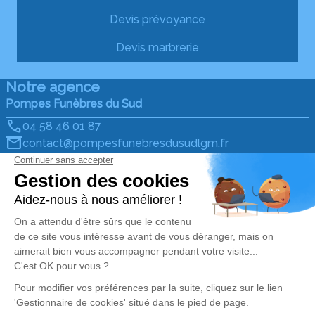
Devis prévoyance
Devis marbrerie
Notre agence
Pompes Funèbres du Sud
04 58 46 01 87
contact@pompesfunebresdusudlgm.fr
471 Avenue de Melgueil - 34280 - La Grande-Motte
4.9/5 - 64 avis
Nos Services
Liens utiles
Organiser des obsèques
Avis de décès
Prévoir ses obsèques
Demande de rendez-vous
en agence
Monuments funéraires
Services aux familles
Nos réseaux sociaux