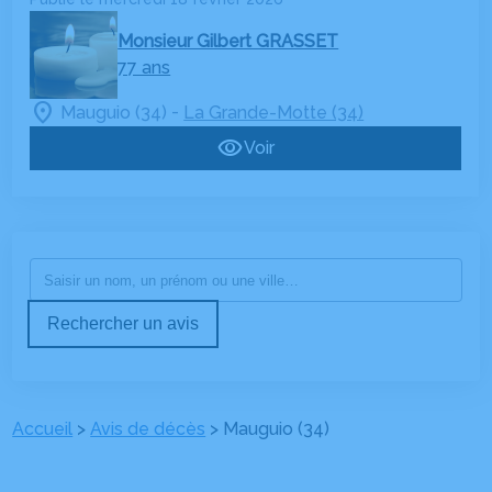
Monsieur Gilbert GRASSET
77 ans
-
Mauguio (34)
La Grande-Motte (34)
Voir
Rechercher un avis
Accueil
>
Avis de décès
>
Mauguio (34)